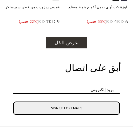
بلوزة كت أواي بدون أكمام بنمط مضلع
قميص ريزورت من قطن سيرساكر
7 KD
9 KD
4 KD
6 KD
(33% خصم)
(22% خصم)
سعر البيع
نسبة الخصم
السعر العادي
سعر البيع
نسبة الخصم
السعر العادي
عرض الكل
أبق
على
اتصال
بريد إلكتروني
SIGN UP FOR EMAILS