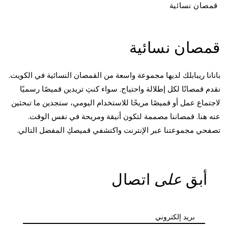
قمصان نسائية
قمصان نسائية
بانانا ريبابلك لديها مجموعة واسعة من القمصان النسائية في الكويت.
نقدم قمصانًا لكل إطلالة واحتياج. سواء كنتِ تريدين قميصًا رسميًا
لاجتماع عمل أو قميصًا مريحًا للاستخدام اليومي، ستجدين ما تبحثين
عنه هنا. قمصاننا مصممة لتكون أنيقة ومريحة في نفس الوقت.
تصفحي مجموعتنا عبر الإنترنت واكتشفي قميصكِ المفضل التالي.
أبق
على
اتصال
بريد إلكتروني