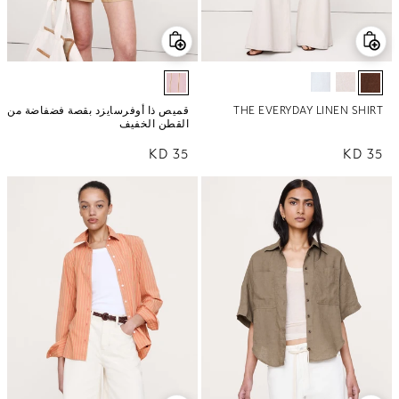
THE EVERYDAY LINEN SHIRT
قميص ذا أوفرسايزد بقصة فضفاضة من
القطن الخفيف
35 KD
السعر العادي
35 KD
السعر العادي